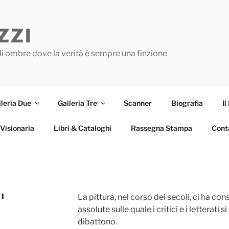
ZZI
 di ombre dove la verità è sempre una finzione
leria Due
Galleria Tre
Scanner
Biografia
I
Visionaria
Libri & Cataloghi
Rassegna Stampa
Cont
I
La pittura, nel corso dei secoli, ci ha con
assolute sulle quale i critici e i letterati s
dibattono.